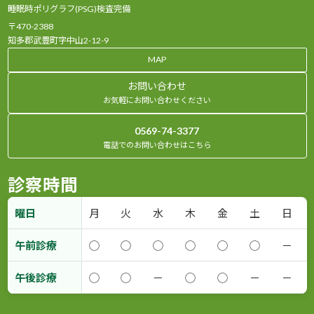
睡眠時ポリグラフ(PSG)検査完備
〒470-2388
知多郡武豊町字中山2-12-9
MAP
お問い合わせ
お気軽にお問い合わせください
0569-74-3377
電話でのお問い合わせはこちら
診察時間
曜日
月
火
水
木
金
土
日
午前診療
◯
◯
◯
◯
◯
◯
－
午後診療
◯
◯
－
◯
◯
－
－