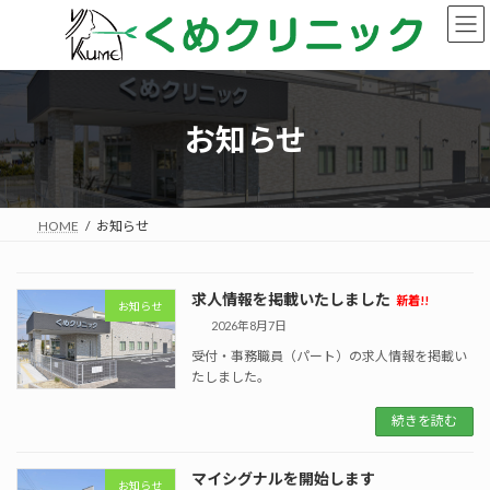
コ
ナ
ン
ビ
テ
ゲ
ン
ー
ツ
シ
へ
ョ
お知らせ
ス
ン
キ
に
ッ
移
プ
動
HOME
お知らせ
求人情報を掲載いたしました
新着!!
お知らせ
2026年8月7日
受付・事務職員（パート）の求人情報を掲載い
たしました。
続きを読む
マイシグナルを開始します
お知らせ